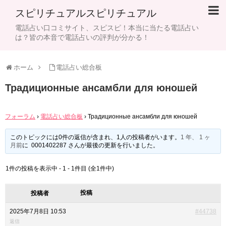
スピリチュアルスピリチュアル
電話占い口コミサイト、スピスピ！本当に当たる電話占い
は？皆の本音で電話占いの評判が分かる！
ホーム
電話占い総合板
Традиционные ансамбли для юношей
フォーラム
›
電話占い総合板
›
Традиционные ансамбли для юношей
このトピックには0件の返信が含まれ、1人の投稿者がいます。
1 年、 1 ヶ
月前
に 0001402287 さんが最後の更新を行いました。
1件の投稿を表示中 - 1 - 1件目 (全1件中)
投稿
投稿者
2025年7月8日 10:53
#44738
返信