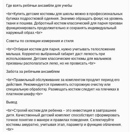
Где взять ребячьи ансамбли для учебы
<br>Купить детские костюмы для школы можно в профессиональных
бутиках подростковой одеяния. Значимо обращать фокус на уровень
ткани и пошива. Добротный костюм классический для парня призван
функционировать продолжительно и сохранять индивидуальный
наружный образ.<br>
Советы по селекции измерения и стиля
<br>Отбирая костюм для парня, нужно учитывать телосложение
малыша. Корректно выбранный габарит даст легкость при
использовании. Детские классические костюмы для мальчиков
призваны располагаться легко, но не провисать.<br>
Забота за ребячьим ансамблем
<br>Правильный обслуживание за комплектом продлит период его
действия. Рекомендуется применять осторожную очистку или
специальную обработку. Размещать костюм следует на плечиках в
платяном шкафу.<br>
Вывод
<br>Строгий костюм для ребенка – это инвестиция в завтрашнее
дитя. Качественный детский комплект способствует сформировать
точное понятие о манере и правилах поведения. Селектируйте
костюмы аккуратно, учитывая этап, параметр и функцию облачения.
<br>