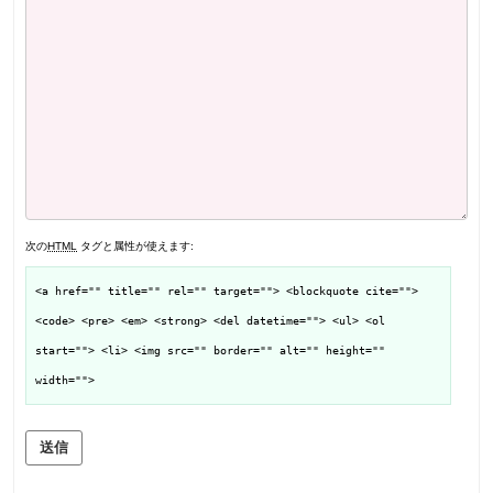
次の
HTML
タグと属性が使えます:
<a href="" title="" rel="" target=""> <blockquote cite="">
<code> <pre> <em> <strong> <del datetime=""> <ul> <ol
start=""> <li> <img src="" border="" alt="" height=""
width="">
送信