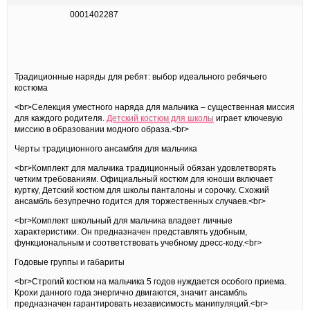
0001402287
Традиционные наряды для ребят: выбор идеального ребячьего
костюма
<br>Селекция уместного наряда для мальчика – существенная миссия
для каждого родителя.
Детский костюм для школы
играет ключевую
миссию в образовании модного образа.<br>
Черты традиционного ансамбля для мальчика
<br>Комплект для мальчика традиционный обязан удовлетворять
четким требованиям. Официальный костюм для юноши включает
куртку, Детский костюм для школы панталоны и сорочку. Схожий
ансамбль безупречно годится для торжественных случаев.<br>
<br>Комплект школьный для мальчика владеет личные
характеристики. Он предназначен представлять удобным,
функциональным и соответствовать учебному дресс-коду.<br>
Годовые группы и габариты
<br>Строгий костюм на мальчика 5 годов нуждается особого приема.
Крохи данного года энергично двигаются, значит ансамбль
предназначен гарантировать независимость манипуляций.<br>