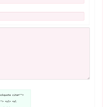
ockquote cite="">
""> <ul> <ol