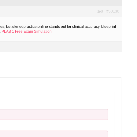
#50130
返信
es, but ukmedpractice.online stands out for clinical accuracy, blueprint
.
PLAB 1 Free Exam Simulation