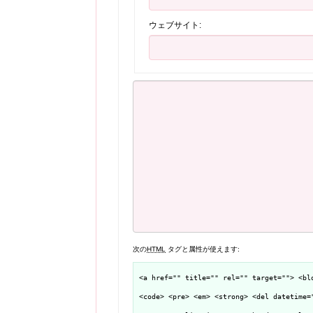
ウェブサイト:
次の
HTML
タグと属性が使えます:
<a href="" title="" rel="" target=""> <bl
<code> <pre> <em> <strong> <del datetime=